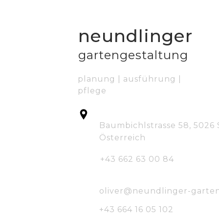
neundlinger
gartengestaltung
planung | ausführung |
pflege
Baumbichlstrasse 58, 5026
Österreich
+43 662 63 00 84
oliver@neundlinger-garten
+43 664 16 05 102