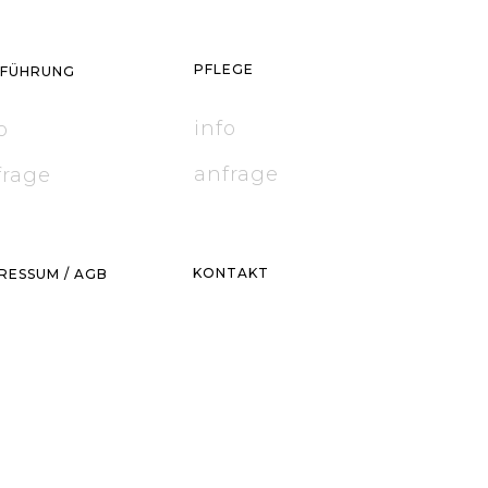
PFLEGE
SFÜHRUNG
info
o
anfrage
frage
KONTAKT
RESSUM / AGB