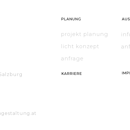
PLANUNG
AU
projekt planung
inf
licht konzept
an
anfrage
IMP
KARRIERE
 Salzburg
gestaltung.at